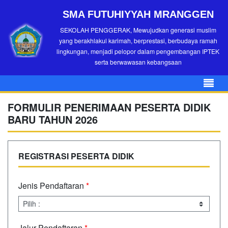
SMA FUTUHIYYAH MRANGGEN
SEKOLAH PENGGERAK, Mewujudkan generasi muslim
yang berakhlakul karimah, berprestasi, berbudaya ramah
lingkungan, menjadi pelopor dalam pengembangan IPTEK
serta berwawasan kebangsaan
FORMULIR PENERIMAAN PESERTA DIDIK
BARU TAHUN 2026
REGISTRASI PESERTA DIDIK
Jenis Pendaftaran
*
Jalur Pendaftaran
*