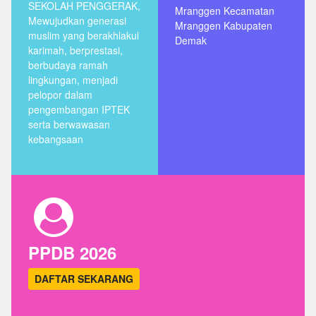
SEKOLAH PENGGERAK,
Mranggen Kecamatan
Mewujudkan generasi
Mranggen Kabupaten
muslim yang berakhlakul
Demak
karimah, berprestasi,
berbudaya ramah
lingkungan, menjadi
pelopor dalam
pengembangan IPTEK
serta berwawasan
kebangsaan
PPDB 2026
DAFTAR SEKARANG